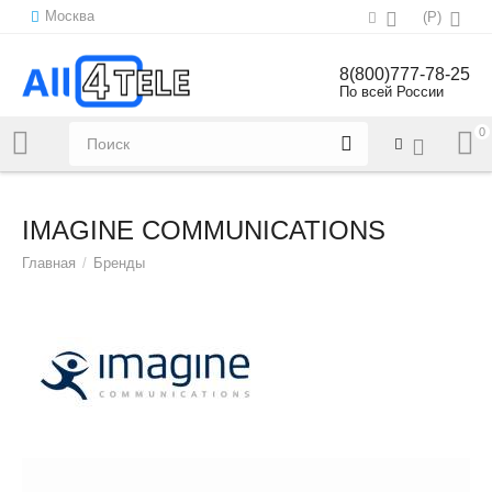
Москва
(
Р
)
8(800)777-78-25
По всей России
0
Напишите нам:
sales@all4tele.com
IMAGINE COMMUNICATIONS
Главная
/
Бренды