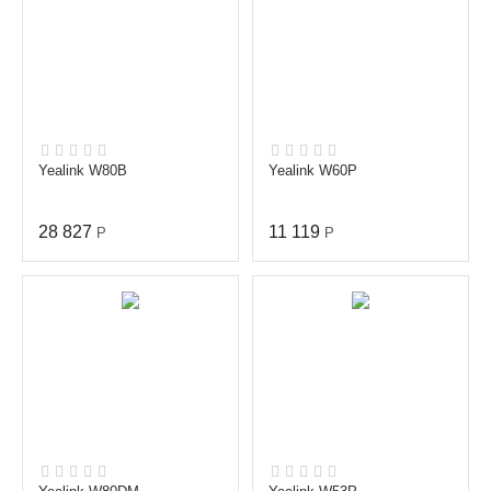
Yealink W80B
Yealink W60P
28 827
11 119
Р
Р