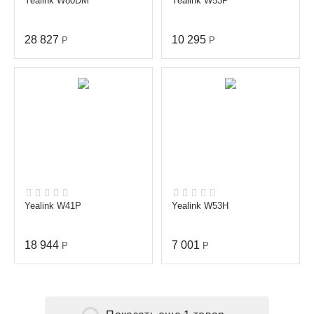
Yealink W80DM
Yealink W53P
28 827
10 295
Р
Р
Yealink W41P
Yealink W53H
18 944
7 001
Р
Р