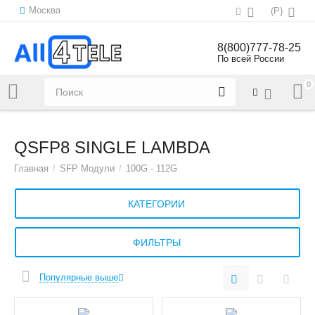
Москва
(
Р
)
8(800)777-78-25
По всей России
0
Напишите нам:
sales@all4tele.com
QSFP8 SINGLE LAMBDA
Главная
/
SFP Модули
/
100G - 112G
КАТЕГОРИИ
ФИЛЬТРЫ
Популярные выше