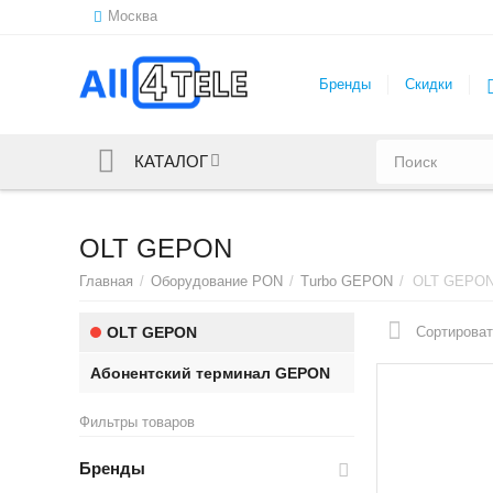
Москва
Бренды
Скидки
КАТАЛОГ
OLT GEPON
Главная
/
Оборудование PON
/
Turbo GEPON
/
OLT GEPO
OLT GEPON
Сортироват
Абонентский терминал GEPON
Фильтры товаров
Бренды