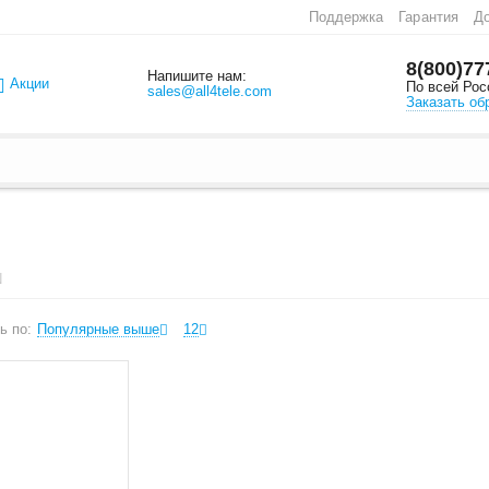
Поддержка
Гарантия
До
8(800)77
Напишите нам:
Акции
По всей Рос
sales@all4tele.com
Заказать об
N
ь по:
Популярные выше
12