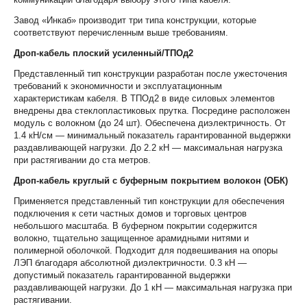
Завод «Инкаб» производит три типа конструкции, которые
соответствуют перечисленным выше требованиям.
Дроп-кабель плоский усиленный/ТПОд2
Представленный тип конструкции разработан после ужесточения
требований к экономичности и эксплуатационным
характеристикам кабеля. В ТПОд2 в виде силовых элементов
внедрены два стеклопластиковых прутка. Посредине расположен
модуль с волокном (до 24 шт). Обеспечена диэлектричность. От
1.4 кН/см — минимальный показатель гарантированной выдержки
раздавливающей нагрузки. До 2.2 кН — максимальная нагрузка
при растягивании до ста метров.
Дроп-кабель круглый с буферным покрытием волокон (ОБК)
Применяется представленный тип конструкции для обеспечения
подключения к сети частных домов и торговых центров
небольшого масштаба. В буферном покрытии содержится
волокно, тщательно защищенное арамидными нитями и
полимерной оболочкой. Подходит для подвешивания на опоры
ЛЭП благодаря абсолютной диэлектричности. 0.3 кН —
допустимый показатель гарантированной выдержки
раздавливающей нагрузки. До 1 кН — максимальная нагрузка при
растягивании.