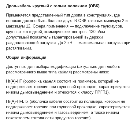
Дроп-кабель круглый с голым волокном (ОВК)
Применяется представленный тип дропа в конструкциях, где
волокон должно быть больше двух. В ОВК таковых минимум 2 и
максимум 12. Сфера применения — подключение таунхаусов,
крупных коттеджей, коммерческих центров. 130 н/см —
допустимый показатель гарантированной выдержки
раздавливающей нагрузки. До 2 кН — максимальная нагрузка при
растягивании.
Общая информация
Доступные для выбора модификации (актуально для любого
рассмотренного выше типа кабеля) рассмотрены ниже:
Нг(А)-HF (оболочка кабеля состоит из полимера, который не
поддерживает горение при групповой прокладке, характеризуется
низким дымовыведением и относится к классу ПРГП1).
Нг(А)-HFLTx (оболочка кабеля состоит из полимера, который не
поддерживает горение при групповой прокладке, характеризуется
низким дымовыведением и газовыведением, а также низким
показателем токсичности продуктов горения).