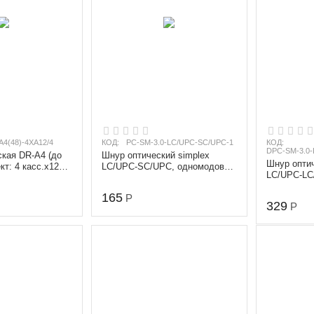
4(48)-4XА12/4
КОД:
PC-SM-3.0-LC/UPC-SC/UPC-1
КОД:
DPC-SM-3.0-
кая DR-A4 (до
Шнур оптический simplex
Шнур оптич
кт: 4 касс.х12
LC/UPC-SC/UPC, одномодовый
LC/UPC-LC
нич. 4 кругл....
(9/125 мкм), диаметр 3.0 мм,
(9/125 мкм
длина...
165
длина 2 м
Р
329
Р