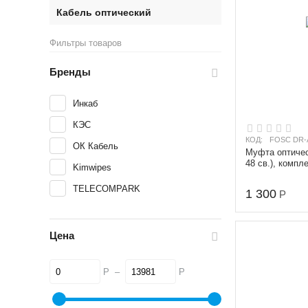
Кабель оптический
Фильтры товаров
Бренды
Инкаб
КЭС
КОД:
FOSC DR-A
ОК Кабель
Муфта оптичес
48 св.), компле
Kimwipes
св., герм. меха
TELECOMPARK
1 300
Р
Цена
Р
–
Р