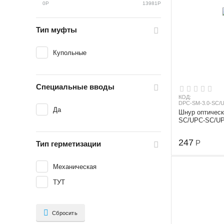
0
Р
13981
Р
Тип муфты
Купольные
Специальные вводы
КОД:
DPC-SM-3.0-SC/
Да
Шнур оптическ
SC/UPC-SC/UP
(9/125 мкм), д
длина 3 м
247
Р
Тип герметизации
Механическая
ТУТ
Сбросить