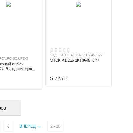
КОД:
МТОК-А1/216-1КТ3645-К-77
-FC/UPC-SC/UPC-3
МТОК-А1/216-1КТ3645-К-77
еский duplex
/UPC, одномодовый
), диаметр 3.0 мм,
5 725
Р
ров
8
ВПЕРЕД
2 - 16