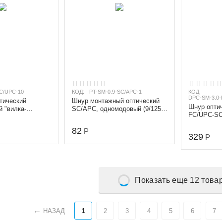
C/UPC-10
КОД:
PT-SM-0.9-SC/APC-1
КОД:
DPC-SM-3.0
тический
Шнур монтажный оптический
Шнур оптич
 "вилка-
SC/APC, одномодовый (9/125
FC/UPC-SC
омодовый SC/UPC
мкм), диаметр 0.9 мм, длина 1
(9/125 мкм
м
82
длина 3 м
Р
329
Р
Показать еще 12 това
НАЗАД
1
2
3
4
5
6
7