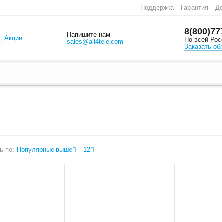
Поддержка
Гарантия
До
8(800)77
Напишите нам:
Акции
По всей Рос
sales@all4tele.com
Заказать об
ь по:
Популярные выше
12