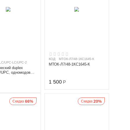
КОД:
МТОК-Л7/48-1КС1645-К
LC/UPC-LC/UPC-2
МТОК-Л7/48-1КС1645-К
еский duplex
/UPC, одномодовый
), диаметр 3.0 мм,
1 500
Р
66%
20%
Скидка
Скидка