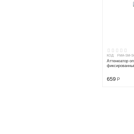
КОД:
FMA-SM-S
Аттенюатор оп
фиксированный
розетка" одн
10 дБ
659
Р