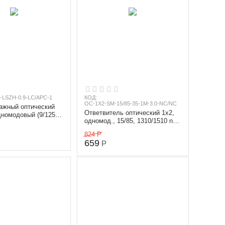
-LSZH-0.9-LC/APC-1
КОД:
OC-1X2-SM-15/85-35-1M-3.0-NC/NC
ажный оптический
Ответвитель оптический 1х2,
дномодовый (9/125
одномод., 15/85, 1310/1510 nm,
, диаметр 0.9 мм,
1 m, 3 mm, неоконцованный
824
Р
659
Р