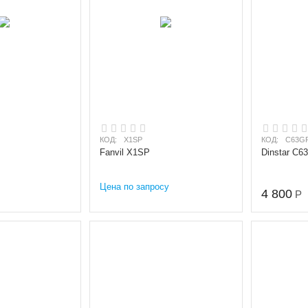
КОД:
X1SP
КОД:
C63G
Fanvil X1SP
Dinstar C6
Цена по запросу
4 800
Р