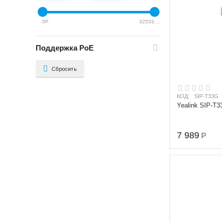
0
Р
32533.67
Р
Поддержка PoE
Сбросить
КОД:
SIP-T33G
Yealink SIP-T
7 989
Р