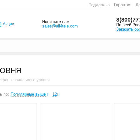
Поддержка
Гарантия
До
8(800)77
Напишите нам:
Акции
По всей Рос
sales@all4tele.com
Заказать об
РОВНЯ
лефоны начального уровня
ь по:
Популярные выше
12