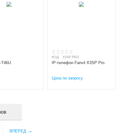
КОД:
X3SP PRO
P-T46U
IP-телефон Fanvil X3SP Pro
Цена по запросу
Р
ров
ВПЕРЕД