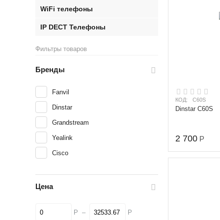
WiFi телефоны
IP DECT Телефоны
Фильтры товаров
Бренды
Fanvil
КОД:
C60S
Dinstar
Dinstar C60S
Grandstream
2 700
Yealink
Р
Cisco
Цена
Р
–
Р