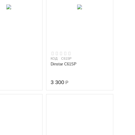
КОД:
C61SP
Dinstar C61SP
3 300
Р