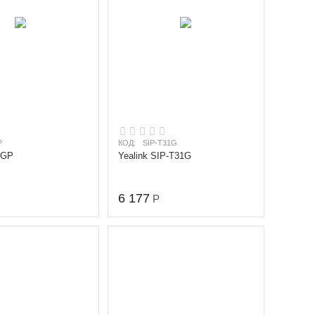
P
КОД:
SIP-T31G
3GP
Yealink SIP-T31G
6 177
Р