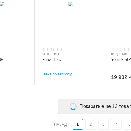
КОД:
H2U
КОД:
T46U
0P
Fanvil H2U
Yealink SI
Цена по запросу
19 932
Показать еще 12 това
НАЗАД
1
2
3
4
5