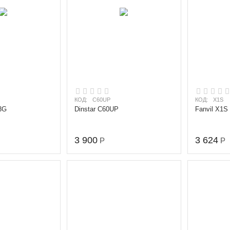
КОД:
C60UP
КОД:
X1S
33G
Dinstar C60UP
Fanvil X1S
3 900
3 624
Р
Р