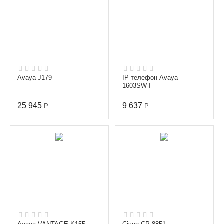
Avaya J179
IP телефон Avaya
1603SW-I
25 945
9 637
Р
Р