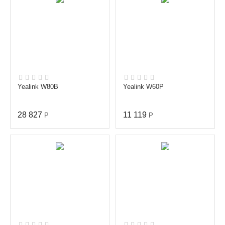
Yealink W80B
Yealink W60P
28 827
11 119
Р
Р