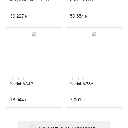
Avaya VANTAGE K155
Cisco CP-8851
30 227
50 654
Р
Р
Yealink W41P
Yealink W53H
18 944
7 001
Р
Р