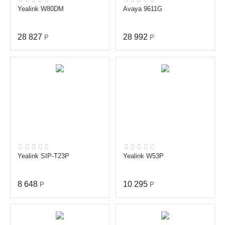
Yealink W80DM
Avaya 9611G
28 827
28 992
Р
Р
Yealink SIP-T23P
Yealink W53P
8 648
10 295
Р
Р