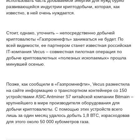
использовать часть добываемой энергии для нужд бурно
развивающейся индустрии криптодобычи, которая, как
известно, в ней очень нуждается.
Стоит, однако, уточнить – непосредственно добычей
криптовалюты «Газпромнефть» заниматься не будет. По
всей видимости, ее партнером станет известная российская
IT-компания Vecus – совместная пилотная операция по
добыче криптовалютных «полезных ископаемых» прошла
минувшей осенью.
Позже, как сообщили в «Газпромнефти», Vecus разместила
на сайте информацию о транспортном контейнере со 150
устройствами ASIC Antminer S7 китайской компании Bitmain –
крупнейшего в мире производителя оборудования для
добычи криптовалюты. С помощью этих устройств всего
лишь за один месяц удалось добыть 1,8 ВТС, израсходовав
для этого около 50 000 кубометров газа.