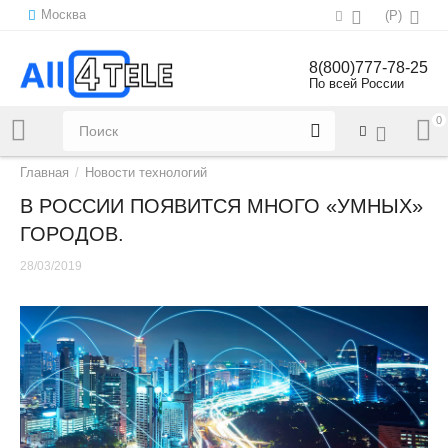
Москва
(
Р
)
8(800)777-78-25
По всей России
0
Напишите нам:
sales@all4tele.com
Главная
/
Новости технологий
В РОССИИ ПОЯВИТСЯ МНОГО «УМНЫХ»
ГОРОДОВ.
28/03/2019