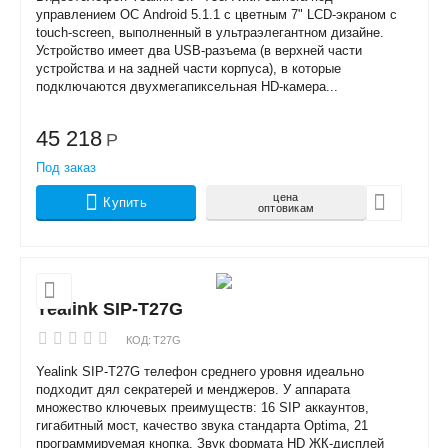
управлением ОС Android 5.1.1 с цветным 7" LCD-экраном с
touch-screen, выполненный в ультраэлегантном дизайне.
Устройство имеет два USB-разъема (в верхней части
устройства и на задней части корпуса), в которые
подключаются двухмегапиксельная HD-камера...
45 218
Р
Под заказ
цена
Купить
оптовикам
Yealink SIP-T27G
КОД:
T27G
Yealink SIP-T27G телефон среднего уровня идеально
подходит дял секратерей и менджеров. У аппарата
множество ключевых преимуществ: 16 SIP аккаунтов,
гигабитный мост, качество звука стандарта Optima, 21
программируемая кнопка. Звук формата HD ЖК-дисплей