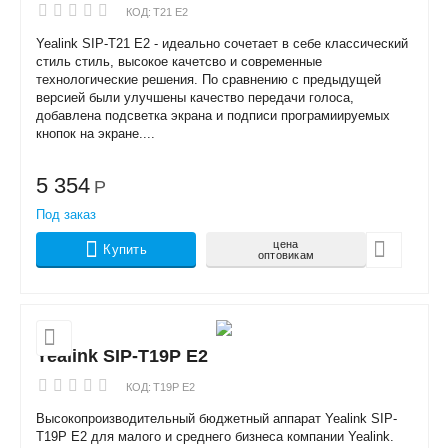
КОД:
T21 E2
Yealink SIP-T21 E2 - идеально сочетает в себе классический
стиль стиль, высокое качетсво и современные
технологические решения. По сравнению с предыдущей
версией были улучшены качество передачи голоса,
добавлена подсветка экрана и подписи програмиируемых
кнопок на экране....
5 354
Р
Под заказ
цена
Купить
оптовикам
Yealink SIP-T19P E2
КОД:
T19P E2
Высокопроизводительный бюджетный аппарат Yealink SIP-
T19P E2 для малого и среднего бизнеса компании Yealink.