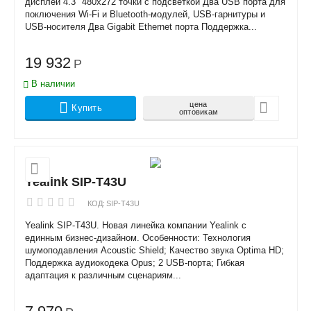
дисплей 4.3" 480x272 точки с подсветкой Два USB порта для
поключения Wi-Fi и Bluetooth-модулей, USB-гарнитуры и
USB-носителя Два Gigabit Ethernet порта Поддержка...
19 932
Р
В наличии
цена
Купить
оптовикам
Yealink SIP-T43U
КОД:
SIP-T43U
Yealink SIP-T43U. Новая линейка компании Yealink с
единным бизнес-дизайном. Особенности: Технология
шумоподавления Acoustic Shield; Качество звука Optima HD;
Поддержка аудиокодека Opus; 2 USB-порта; Гибкая
адаптация к различным сценариям...