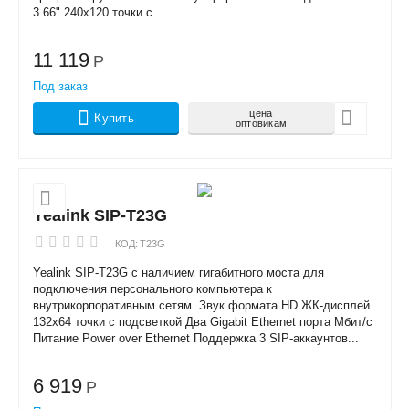
3.66" 240x120 точки с...
11 119
Р
Под заказ
цена
Купить
оптовикам
Yealink SIP-T23G
КОД:
T23G
Yealink SIP-T23G с наличием гигабитного моста для
подключения персонального компьютера к
внутрикорпоративным сетям. Звук формата HD ЖК-дисплей
132x64 точки с подсветкой Два Gigabit Ethernet порта Мбит/с
Питание Power over Ethernet Поддержка 3 SIP-аккаунтов...
6 919
Р