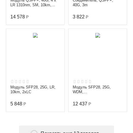
Модуль QSFP+, 40G, 4 x
Соединитель, QSFP+,
LR 1310nm, SM, 10km,
40G, 3m
MPO
14 578
3 822
Р
Р
Модуль SFP28, 25G, LR,
Модуль SFP28, 25G,
10km, 2xLC
WDM,
TX/RX=1330/1270nm,
10km, LC
5 848
12 437
Р
Р