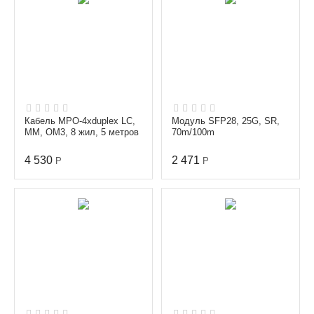
Кабель MPO-4xduplex LC,
Модуль SFP28, 25G, SR,
MM, OM3, 8 жил, 5 метров
70m/100m
4 530
2 471
Р
Р