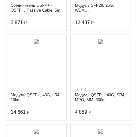
Соединитель QSFP+ -
Модуль SFP28, 25G,
QSFP+, Passive Cable, 5m
WDM,
TX/RX=1270/1330nm,
10km, LC
3 871
12 437
Р
Р
Модуль QSFP+, 40G, LR4,
Модуль QSFP+, 40G, SR4,
10km
MPO, MM, 300m
14 661
4 859
Р
Р