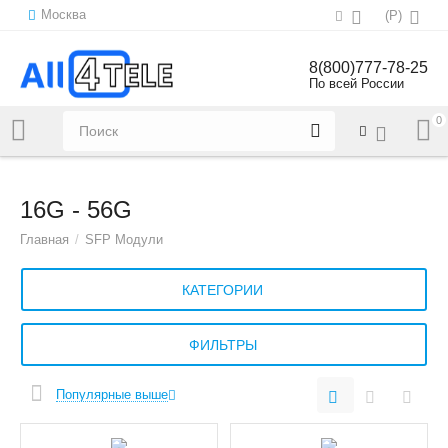
Москва
(
Р
)
8(800)777-78-25
По всей России
0
Напишите нам:
sales@all4tele.com
16G - 56G
Главная
/
SFP Модули
КАТЕГОРИИ
ФИЛЬТРЫ
Популярные выше