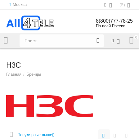
Москва
(
Р
)
8(800)777-78-25
По всей России
0
Напишите нам:
sales@all4tele.com
H3C
Главная
/
Бренды
Популярные выше