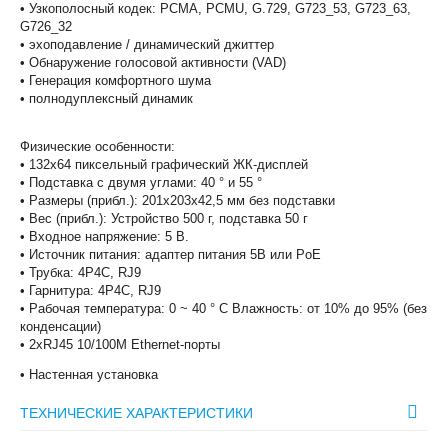
• Узкополосный кодек: PCMA, PCMU, G.729, G723_53, G723_63,
G726_32
• эхоподавление / динамический джиттер
• Обнаружение голосовой активности (VAD)
• Генерация комфортного шума
• полнодуплексный динамик
Физические особенности:
• 132x64 пиксельный графический ЖК-дисплей
• Подставка с двумя углами: 40 ° и 55 °
• Размеры (прибл.): 201x203x42,5 мм без подставки
• Вес (прибл.): Устройство 500 г, подставка 50 г
• Входное напряжение: 5 В.
• Источник питания: адаптер питания 5В или PoE
• Трубка: 4P4C, RJ9
• Гарнитура: 4P4C, RJ9
• Рабочая температура: 0 ~ 40 ° C Влажность: от 10% до 95% (без
конденсации)
• 2xRJ45 10/100M Ethernet-порты
• Настенная установка
ТЕХНИЧЕСКИЕ ХАРАКТЕРИСТИКИ