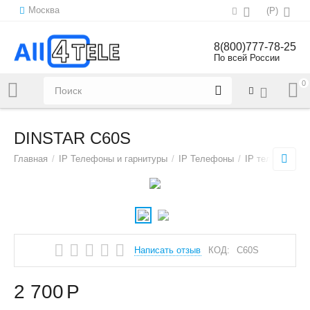
Москва
(
Р
)
8(800)777-78-25
По всей России
0
Напишите нам:
sales@all4tele.com
DINSTAR C60S
Главная
/
IP Телефоны и гарнитуры
/
IP Телефоны
/
IP телефоны н
Написать отзыв
КОД:
C60S
2 700
Р