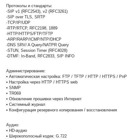
Протоколы и стандарты:
-SIP v1 (RFC2543), v2 (RFC3261)
-SIP over TLS, SRTP
-TCP/IP/UDP
-RTP/RTCP, RFC2198, 1889
-HTTP/HTTPS/FTP/TFTP
-ARP/RARP/ICMP/NTP/DHCP
-DNS SRV/ A Query/NATPR Query
-STUN, Session Timer (RFC4028)
-DTMF: In-Band, RFC2833, SIP INFO
Администрирование:
• Автоматическая настройка: FTP / TFTP / HTTP / HTTPS / PnP
• Настройка через HTTP / HTTPS web
• SNMP
• TR069
• Обновление прошивки через Интернет
• Системный журнал
• Конфигурация резервного копирования / восстановления
Аудио:
• HD-аудио
• Широкополосный кодек: G.722