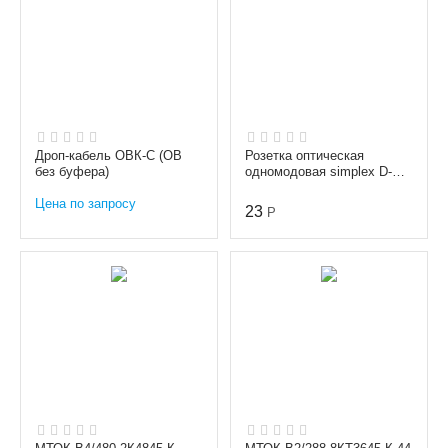
Дроп-кабель ОВК-С (ОВ
Розетка оптическая
без буфера)
одномодовая simplex D-
type FC/APC
Цена по запросу
23
Р