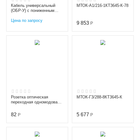
Кабель универсальный
МТОК-А1/216-1КТ3645-К-78
(ОБР-У) с пониженным
дымо- и газовыделением
Цена по запросу
(нг(А)-HFLTx)
9 853
Р
Розетка оптическая
МТОК-Г3/288-8КТ3645-К
переходная одномодовая
simplex FC/SC/APC
82
5 677
Р
Р