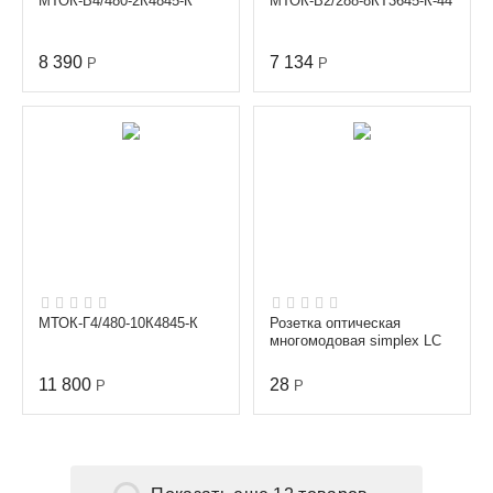
МТОК-В4/480-2К4845-К
МТОК-В2/288-8КТ3645-К-44
8 390
7 134
Р
Р
МТОК-Г4/480-10К4845-К
Розетка оптическая
многомодовая simplex LC
11 800
28
Р
Р