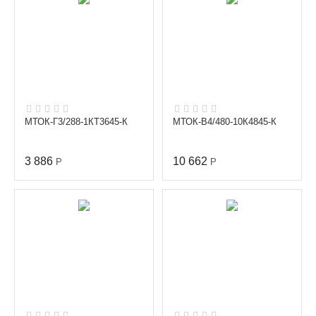
МТОК-Г3/288-1КТ3645-К
МТОК-В4/480-10К4845-К
3 886
10 662
Р
Р