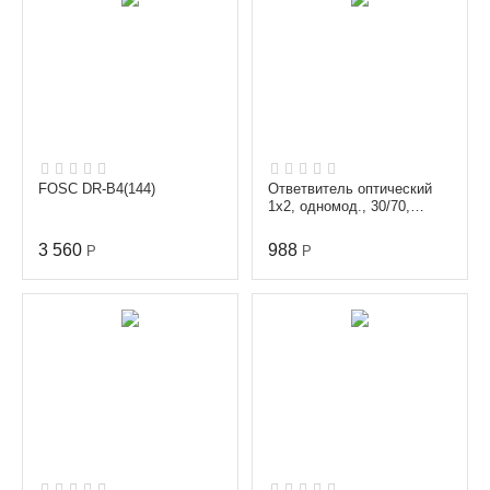
FOSC DR-B4(144)
Ответвитель оптический
1х2, одномод., 30/70,
1310/1550 nm, 1 m, 0.9
mm, SC/APC
3 560
988
Р
Р