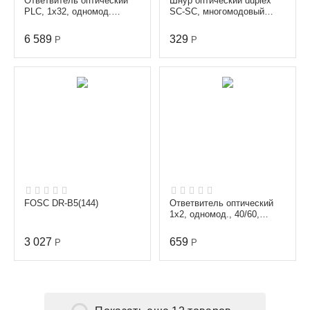
Ответвитель оптический
Шнур оптический duplex
PLC, 1х32, одномод.
SC-SC, многомодовый
(G657A1), равномерный,
(50/125 мкм), диаметр 3.0
1260-1650 nm, 1 m, ...
мм, длина 3 м
6 589
329
Р
Р
FOSC DR-B5(144)
Ответвитель оптический
1х2, одномод., 40/60,
1310/1550 nm, 1 m, 3 mm,
неоконцованный
3 027
659
Р
Р