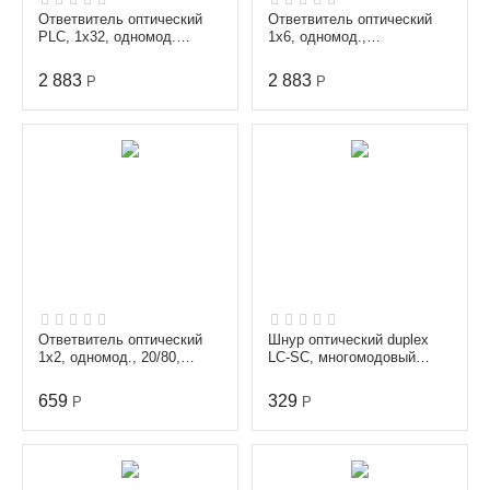
Ответвитель оптический
Ответвитель оптический
PLC, 1х32, одномод.
1х6, одномод.,
(G657A1), равномерный,
равномерный, 1310/1550
1260-1650 nm, 1.0 m...
nm, 1 m, 3 mm,
2 883
2 883
Р
Р
неоконцов...
Ответвитель оптический
Шнур оптический duplex
1х2, одномод., 20/80,
LC-SC, многомодовый
1310/1550 nm, 1 m, 0.9
(50/125 мкм), диаметр 3.0
mm, неоконцованный
мм, длина 2 м
659
329
Р
Р