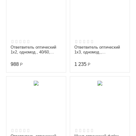
Ответвитель оптический
Ответвитель оптический
1х2, одномод., 40/60,
1х3, одномод.,
1310/1550 nm, 1 m, 3 mm,
равномерный, 1310/1550
SC/APC
nm, 1 m, 0.9 mm,
988
1 235
Р
Р
неоконц...