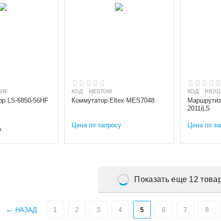
6HF
КОД:
MES7048
КОД:
RB201
ор LS-6850-56HF
Коммутатор Eltex MES7048
Маршрутиза
2011iLS
Цена по запросу
Цена по за
Р
Показать еще 12 това
НАЗАД
1
2
3
4
5
6
7
8