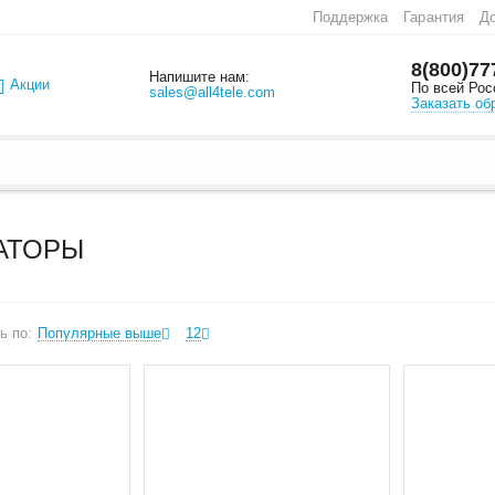
Поддержка
Гарантия
До
8(800)77
Напишите нам:
Акции
По всей Рос
sales@all4tele.com
Заказать об
АТОРЫ
ь по:
Популярные выше
12