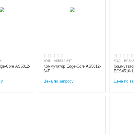
X
КОД:
AS5812-54T
КОД:
ECS45
ge-Core AS5812-
Коммутатор Edge-Core AS5812-
Коммутато
54T
ECS4510-
су
Цена по запросу
Цена по за