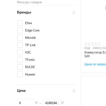
Фильтры товаров
Бренды
Eltex
Edge-Core
Mikrotik
TP-Link
КОД:
AS5812-54
H3C
Коммутатор Ed
54X
TFortis
Цена по запро
RUIJIE
Huawei
Цена
Р
–
Р