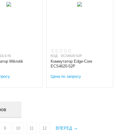
1ILS-IN
КОД:
ECS4620-52P
тор Mikrotik
Коммутатор Edge-Core
ECS4620-52P
просу
Цена по запросу
ров
9
10
11
12
ВПЕРЕД