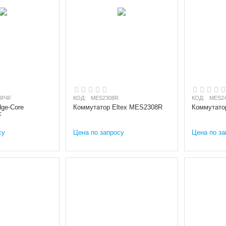
8P4F
КОД:
MES2308R
КОД:
MES2
ge-Core
Коммутатор Eltex MES2308R
Коммутато
F
су
Цена по запросу
Цена по за