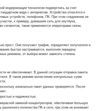
ной модернизации технологии подверглись за счет
андартном виде с интернетом. Устройства относятся к
етевых устройств, телефонов, ПК. При этом соединение не
часток, к примеру, домашняя сеть для ноутбука,
о сегментов, такие применяются операторами связи,
но прост. Они получают трафик, определяют получателя и
ование быстро настраивается, выполняя передачу
ных режимов, от выбора может зависеть степень
сти не обеспечивает. В данной ситуации отправка пакета
ателя. В таком режиме вычисление контрольных сумм
сти.
скольку изначально пакет данных проверяется. После
ает.
оростью и надежностью.
рекрасной заменой концентраторов, обеспечивая большую
различного количества ПК в сети, при этом не возникает