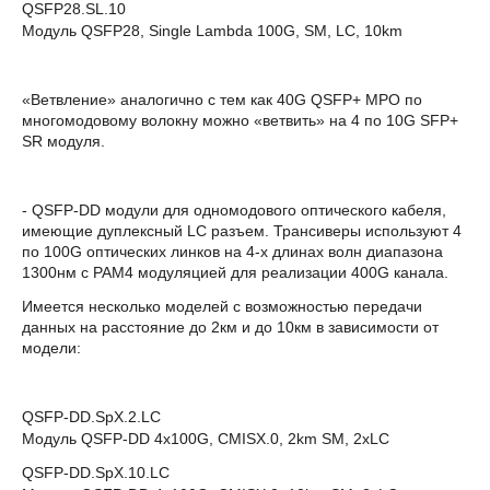
QSFP28.SL.10
Модуль QSFP28, Single Lambda 100G, SM, LC, 10km
«Ветвление» аналогично с тем как 40G QSFP+ MPO по
многомодовому волокну можно «ветвить» на 4 по 10G SFP+
SR модуля.
- QSFP-DD модули для одномодового оптического кабеля,
имеющие дуплексный LC разъем. Трансиверы используют 4
по 100G оптических линков на 4-х длинах волн диапазона
1300нм с PAM4 модуляцией для реализации 400G канала.
Имеется несколько моделей с возможностью передачи
данных на расстояние до 2км и до 10км в зависимости от
модели:
QSFP-DD.SpX.2.LC
Модуль QSFP-DD 4x100G, CMISX.0, 2km SM, 2xLC
QSFP-DD.SpX.10.LC