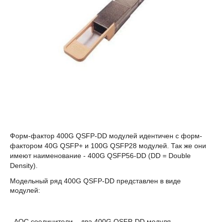
Форм-фактор 400G QSFP-DD модулей идентичен с форм-
фактором 40G QSFP+ и 100G QSFP28 модулей. Так же они
имеют наименование - 400G QSFP56-DD (DD = Double
Density).
Модельный ряд 400G QSFP-DD представлен в виде
модулей:
- AOC соединители – два 400G QSFP-DD модуля