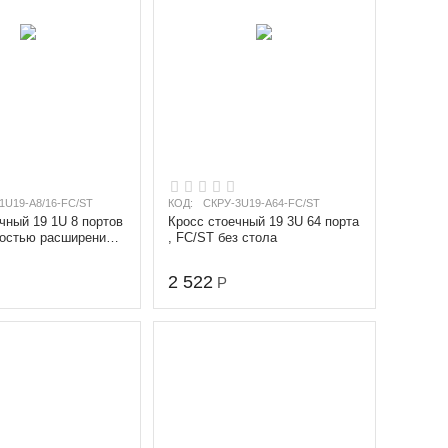
1U19-A8/16-FC/ST
КОД:
СКРУ-3U19-A64-FC/ST
чный 19 1U 8 портов
Кросс стоечный 19 3U 64 порта
ностью расширения
, FC/ST без стола
T, с заглушкой, б...
2 522
Р