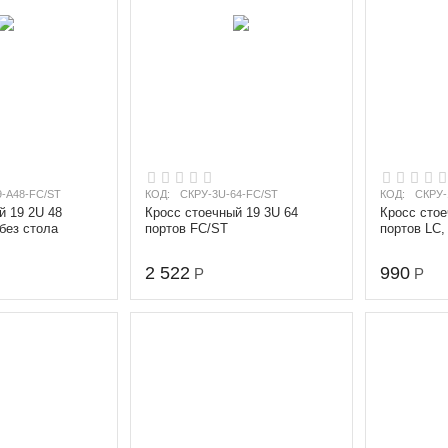
-A48-FC/ST
КОД:
СКРУ-3U-64-FC/ST
КОД:
СКРУ-
й 19 2U 48
Кросс стоечный 19 3U 64
Кросс стое
без стола
портов FC/ST
портов LC,
2 522
990
Р
Р