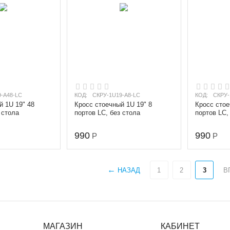
-A48-LC
КОД:
СКРУ-1U19-A8-LC
КОД:
СКРУ-
й 1U 19" 48
Кросс стоечный 1U 19" 8
Кросс стое
 стола
портов LC, без стола
портов LC,
990
990
Р
Р
НАЗАД
1
2
3
В
МАГАЗИН
КАБИНЕТ