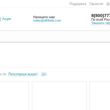
Поддержка
Гарантия
До
8(800)77
Напишите нам:
Акции
По всей Рос
sales@all4tele.com
Заказать об
ь по:
Популярные выше
12