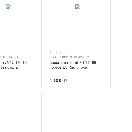
1U19-A16-LC
КОД:
СКРУ-2U19-A96-LC
чный 1U 19" 16
Кросс стоечный 2U 19" 96
 без стола
портов LC, без стола
1 800
Р