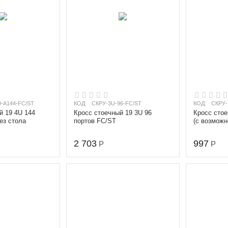
-А144-FC/ST
КОД:
СКРУ-3U-96-FC/ST
КОД:
СКРУ-
й 19 4U 144
Кросс стоечный 19 3U 96
Кросс стое
ез стола
портов FC/ST
(с возмож
до 16) FC/S
2 703
997
Р
Р