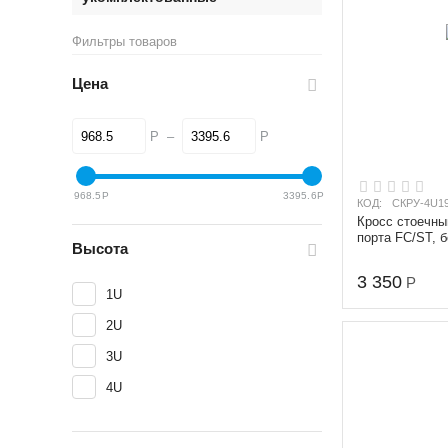
Фильтры товаров
Цена
Р
–
Р
968.5
Р
3395.6
Р
КОД:
СКРУ-4U19
Кросс стоечны
порта FC/ST, б
Высота
3 350
Р
1U
2U
3U
4U