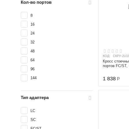
Кол-во портов
8
16
24
32
48
КОД:
СКРУ-2U19
64
Кросс стоечны
портов FC/ST, 
96
144
1 838
Р
Тип адаптера
LC
SC
FC/ST