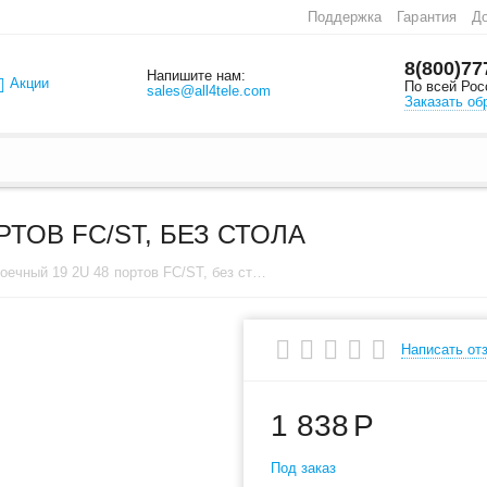
Поддержка
Гарантия
До
8(800)77
Напишите нам:
Акции
По всей Рос
sales@all4tele.com
Заказать об
РТОВ FC/ST, БЕЗ СТОЛА
Кросс стоечный 19 2U 48 портов FC/ST, без стола
Написать от
1 838
Р
Под заказ