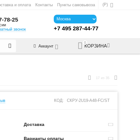
(
Р
)
ставка и оплата
Контакты
Пункты самовывоза
7-78-25
сии
+7 495 287-44-77
ратный звонок
0
КОРЗИНА
Аккаунт
17
из
35
зыв
КОД:
СКРУ-2U19-A48-FC/ST
Доставка
Варианты оплаты