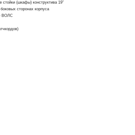
 стойки (шкафы) конструктива 19”
 боковых сторонах корпуса
те ВОЛС
атчкордов)