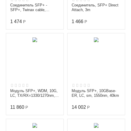
Соединитель SFP+ -
Соединитель, SFP+ Direct
SFP+, Twinax cable,
Attach, 3m
Passive, 24AWG, 5m
1 474
1 466
Р
Р
Модуль SFP+, WDM, 10G,
Модуль SFP+, 10GBase-
LC, TX/RX=1330/1270nm,
ER, LC, sm, 1550nm, 40km
60km
11 860
14 002
Р
Р