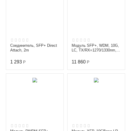
Соединитель, SFP+ Direct
Модуль SFP+, WDM, 10G,
Attach, 2m
LC, TX/RX=1270/1330nm,
60km
1 293
11 860
Р
Р