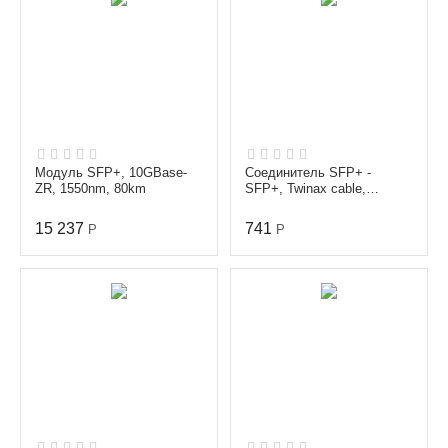
Модуль SFP+, 10GBase-
Соединитель SFP+ -
ZR, 1550nm, 80km
SFP+, Twinax cable,
Passive, 30AWG, 1m
15 237
741
Р
Р