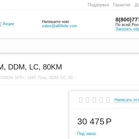
Поддержка
Гарантия
До
8(800)77
Напишите нам:
Акции
По всей Рос
sales@all4tele.com
Заказать об
, DDM, LC, 80KM
Модуль DWDM SFP+, 1547.72нм, DDM, LC, 80km
Написать от
30 475
Р
Под заказ