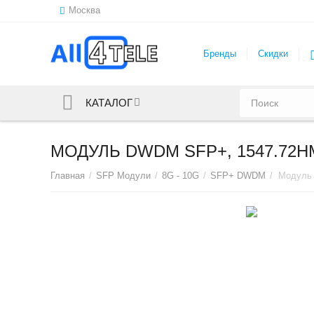
Москва
Бренды
Скидки
КАТАЛОГ
МОДУЛЬ DWDM SFP+, 1547.72НМ
Главная
/
SFP Модули
/
8G - 10G
/
SFP+ DWDM
/