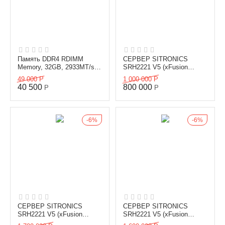
Память DDR4 RDIMM
СЕРВЕР SITRONICS
Memory, 32GB, 2933MT/s,
SRH2221 V5 (xFusion
2Rank(2G*4bit),1.2V,ECC.
2288Н), К3
49 000
Р
1 000 000
Р
40 500
800 000
Р
Р
6%
6%
СЕРВЕР SITRONICS
СЕРВЕР SITRONICS
SRH2221 V5 (xFusion
SRH2221 V5 (xFusion
2288Н), Gold
2288Н), Silver