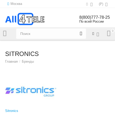
Москва
(
Р
)
8(800)777-78-25
По всей России
0
Напишите нам:
sales@all4tele.com
SITRONICS
Главная
/
Бренды
Sitronics