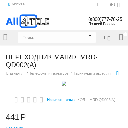
Москва
(
Р
)
8(800)777-78-25
По всей России
0
Напишите нам:
sales@all4tele.com
ПЕРЕХОДНИК MAIRDI MRD-
QD002(A)
Главная
/
IP Телефоны и гарнитуры
/
Гарнитуры и аксессуары
/
Гар
Написать отзыв
КОД:
MRD-QD002(A)
441
Р