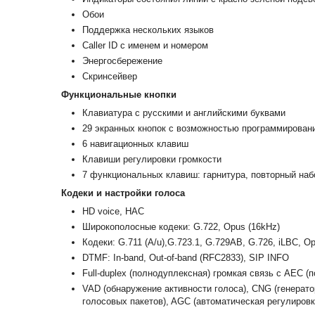
Обои
Поддержка нескольких языков
Caller ID с именем и номером
Энергосбережение
Скринсейвер
Функциональные кнопки
Клавиатура с русскими и английскими буквами
29 экранных кнопок с возможностью программирован
6 навигационных клавиш
Клавиши регулировки громкости
7 функциональных клавиш: гарнитура, повторный набо
Кодеки и настройки голоса
HD voice, HAC
Широкополосные кодеки: G.722, Opus (16kHz)
Кодеки: G.711 (A/u),G.723.1, G.729AB, G.726, iLBC, O
DTMF: In-band, Out-of-band (RFC2833), SIP INFO
Full-duplex (полнодуплексная) громкая связь с AEC (
VAD (обнаружение активности голоса), CNG (генерат
голосовых пакетов), AGC (автоматическая регулиров