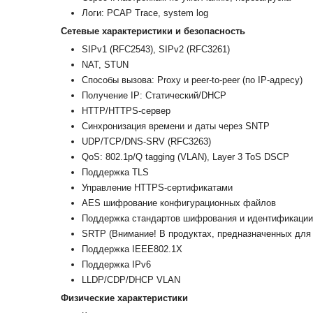
Логи: PCAP Trace, system log
Сетевые характеристики и безопасность
SIPv1 (RFC2543), SIPv2 (RFC3261)
NAT, STUN
Способы вызова: Proxy и peer-to-peer (по IP-адресу)
Получение IP: Статический/DHCP
HTTP/HTTPS-сервер
Синхронизация времени и даты через SNTP
UDP/TCP/DNS-SRV (RFC3263)
QoS: 802.1p/Q tagging (VLAN), Layer 3 ToS DSCP
Поддержка TLS
Управление HTTPS-сертификатами
AES шифрование конфигурационных файлов
Поддержка стандартов шифрования и идентификации
SRTP (Внимание! В продуктах, предназначенных для 
Поддержка IEEE802.1X
Поддержка IPv6
LLDP/CDP/DHCP VLAN
Физические характеристики