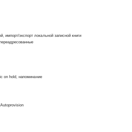
й, импорт/экспорт локальной записной книги
/переадресованные
ic on hold, напоминание
Autoprovision