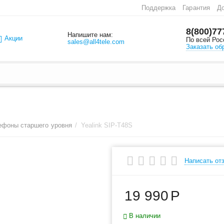
Поддержка
Гарантия
До
8(800)77
Напишите нам:
Акции
По всей Рос
sales@all4tele.com
Заказать об
ефоны старшего уровня
/
Yealink SIP-T48S
Написать от
19 990
Р
В наличии