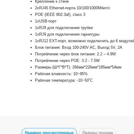
Крепление к стене
2хRJ45 Ethernet-порта 10/100/1000Мбит/с
POE (IEEE 802.3af), class 3
1xUSB-порт
1хRJ9 для подключения трубки
1хRJ9 для подключения гарнитуры
1xRJ12 EXT-порт, возможно подключить до 6 модуле
Блок питания: Вход 100-240V AC, Выход 5V, 2А
Потребление через блок питания: 2.2 – 4.9W
Потребление через POE: 3.2 - 7.5W
Размеры (Ш*Г*В*Т): 266мм*226мм*185мм*54мм
Рабочая влажность: 10~95%
Рабочая температура: -10~50˚C
Недавно просмотренные
Лидеры продаж