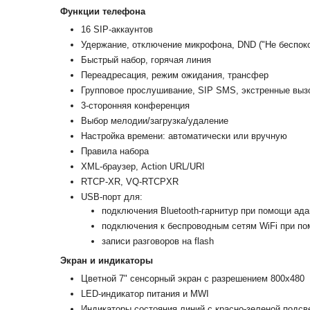
Функции телефона
16 SIP-аккаунтов
Удержание, отключение микрофона, DND ("Не беспоко
Быстрый набор, горячая линия
Переадресация, режим ожидания, трансфер
Групповое прослушивание, SIP SMS, экстренные выз
3-сторонняя конференция
Выбор мелодии/загрузка/удаление
Настройка времени: автоматически или вручную
Правила набора
XML-браузер, Action URL/URI
RTCP-XR, VQ-RTCPXR
USB-порт для:
подключения Bluetooth-гарнитур при помощи ада
подключения к беспроводным сетям WiFi при по
записи разговоров на flash
Экран и индикаторы
Цветной 7" сенсорный экран с разрешением 800х480
LED-индикатор питания и MWI
Индикаторы состояния линий с красно-зеленой подсв