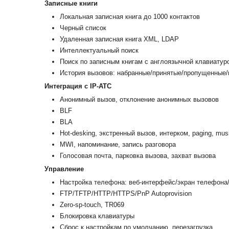
Записные книги
Локальная записная книга до 1000 контактов
Черный список
Удаленная записная книга XML, LDAP
Интеллектуальный поиск
Поиск по записным книгам с англоязычной клавиатуро
История вызовов: набранные/принятые/пропущенные
Интеграция с IP-АТС
Анонимный вызов, отклонение анонимных вызовов
BLF
BLA
Hot-desking, экстренный вызов, интерком, paging, mus
MWI, напоминание, запись разговора
Голосовая почта, парковка вызова, захват вызова
Управление
Настройка телефона: веб-интерфейс/экран телефона/
FTP/TFTP/HTTP/HTTPS/PnP Autoprovision
Zero-sp-touch, TR069
Блокировка клавиатуры
Сброс к настройкам по умолчанию, перезагрузка