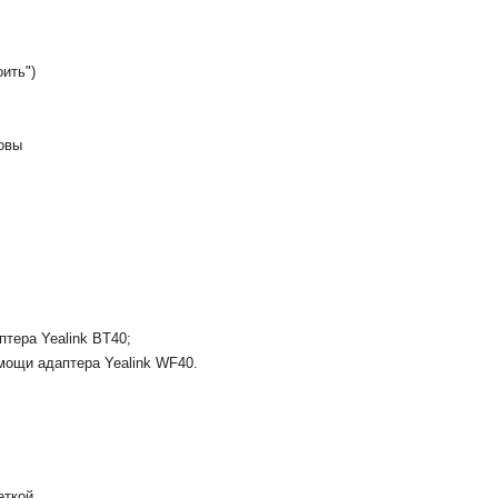
ить")
овы
птера Yealink BT40;
мощи адаптера Yealink WF40.
еткой