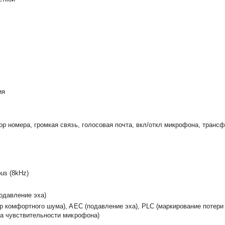
ия
р номера, громкая связь, голосовая почта, вкл/откл микрофона, транс
pus (8kHz)
подавление эха)
ор комфортного шума), AEC (подавление эха), PLC (маркирование потери
ка чувствительности микрофона)