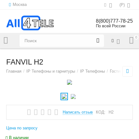
Москва
(
Р
)
8(800)777-78-25
По всей России
0
Напишите нам:
sales@all4tele.com
FANVIL H2
Главная
/
IP Телефоны и гарнитуры
/
IP Телефоны
/
Гостиничные т
Написать отзыв
КОД:
H2
Цена по запросу
В наличии