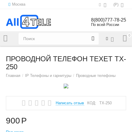
Москва
(
Р
)
8(800)777-78-25
По всей России
0
Напишите нам:
sales@all4tele.com
ПРОВОДНОЙ ТЕЛЕФОН TEXET TX-
250
Главная
/
IP Телефоны и гарнитуры
/
Проводные телефоны
Написать отзыв
КОД:
TX-250
900
Р