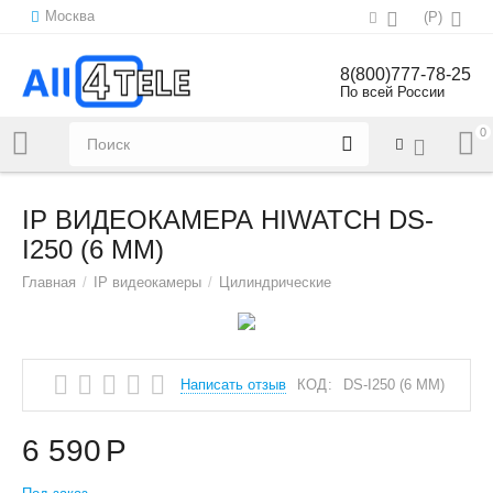
Москва
(
Р
)
8(800)777-78-25
По всей России
0
Напишите нам:
sales@all4tele.com
IP ВИДЕОКАМЕРА HIWATCH DS-
I250 (6 MM)
Главная
/
IP видеокамеры
/
Цилиндрические
Написать отзыв
КОД:
DS-I250 (6 MM)
6 590
Р