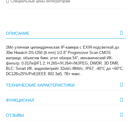
Специальные цены интеграторам
ОПИСАНИЕ
2Мп уличная цилиндрическая IP-камера с EXIR-подсветкой до
30м Hiwatch DS-I250 (6 mm) 1/2.8'' Progressive Scan CMOS
матрица; объектив 6мм; угол обзора 54°; механический ИК-
фильтр; 0.01Лк@F1.2; H.265+/H.264+/MJPEG, DWDR; 3D DNR;
BLC; Smart ИК; видеобитрейт 32кб/с-8Мб/с; IP67; -40°C до +60°C;
DC12В±25%/PoE(IEEE 802.3af); 7Вт макс.
ТЕХНИЧЕСКИЕ ХАРАКТЕРИСТИКИ
ФУНКЦИОНАЛ
ОТЗЫВЫ