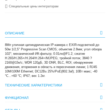
Специальные цены интеграторам
ОПИСАНИЕ
8Мп уличная цилиндрическая IP-камера с EXIR-подсветкой до
50м 1/2,5" Progressive Scan CMOS; объектив 2.8мм; угол обзора
102°; механический ИК-фильтр; 0.01лк@F1.2; сжатие
H.265/H.265+/H.264/H.264+/MJPEG; тройной поток; 3840 ?
2160@15к/с; WDR 120дБ, 3D DNR, BLC, ROI; обнаружение
движения, вторжения в область и пересечения линии; 1 RJ45
10M/100M Ethernet; DC12В± 25%/PoE(802.3af); 10Вт макс; -40
°C...+60 °C; IP67; вес 1.2кг.
ТЕХНИЧЕСКИЕ ХАРАКТЕРИСТИКИ
ФУНКЦИОНАЛ