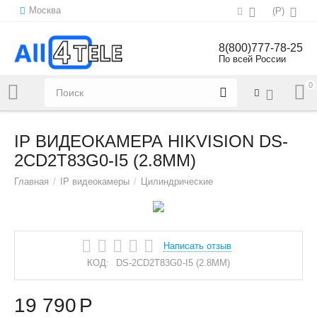
Москва
(
Р
)
8(800)777-78-25
По всей России
0
Напишите нам:
sales@all4tele.com
IP ВИДЕОКАМЕРА HIKVISION DS-
2CD2T83G0-I5 (2.8MM)
Главная
/
IP видеокамеры
/
Цилиндрические
Написать отзыв
КОД:
DS-2CD2T83G0-I5 (2.8MM)
19 790
Р