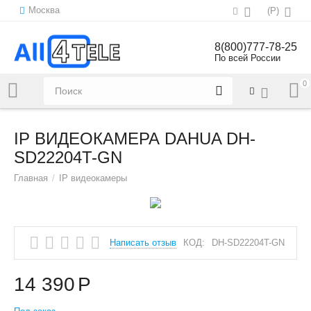
Москва
(
Р
)
8(800)777-78-25
По всей России
0
Напишите нам:
sales@all4tele.com
IP ВИДЕОКАМЕРА DAHUA DH-
SD22204T-GN
Главная
/
IP видеокамеры
Написать отзыв
КОД:
DH-SD22204T-GN
14 390
Р