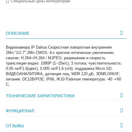
Специальные цены интеграторам
ОПИСАНИЕ
Видеокамера IP Dahua Скоростная поворотная внутренняя
2Мп;"1/2.7" 2Mп CMOS; 4-x кратное оптическое увеличение;
сжатие: H.264+/H.264 / MJPEG; разрешение и скорость
трансляции видео: 1080P (1~25к/с); 3 потока; чувствительность:
0.05 лк/F1.6(цвет), 0.005 лк/F1.6 (ч/б); поддержка Micro SD,
ВИДЕОАНАЛИТИКА, детекция лиц, WDR 120 дБ, 3DNR,ONVIF;
питание: DC12В/POE; IP66, IK10 Рабочая температура: -40 -+60
С;
ТЕХНИЧЕСКИЕ ХАРАКТЕРИСТИКИ
ФУНКЦИОНАЛ
ОТЗЫВЫ