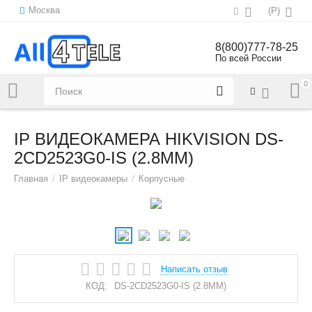
Москва
(
Р
)
8(800)777-78-25
По всей России
0
Напишите нам:
sales@all4tele.com
IP ВИДЕОКАМЕРА HIKVISION DS-
2CD2523G0-IS (2.8MM)
Главная
/
IP видеокамеры
/
Корпусные
Написать отзыв
КОД:
DS-2CD2523G0-IS (2.8MM)