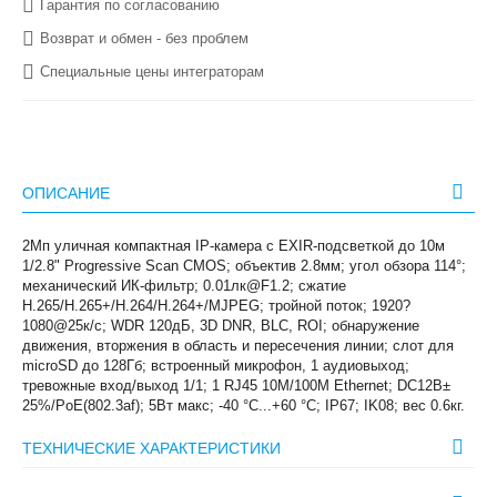
Гарантия по согласованию
Возврат и обмен - без проблем
Специальные цены интеграторам
ОПИСАНИЕ
2Мп уличная компактная IP-камера с EXIR-подсветкой до 10м
1/2.8" Progressive Scan CMOS; объектив 2.8мм; угол обзора 114°;
механический ИК-фильтр; 0.01лк@F1.2; сжатие
H.265/H.265+/H.264/H.264+/MJPEG; тройной поток; 1920?
1080@25к/с; WDR 120дБ, 3D DNR, BLC, ROI; обнаружение
движения, вторжения в область и пересечения линии; слот для
microSD до 128Гб; встроенный микрофон, 1 аудиовыход;
тревожные вход/выход 1/1; 1 RJ45 10M/100M Ethernet; DC12В±
25%/PoE(802.3af); 5Вт макс; -40 °C...+60 °C; IP67; IK08; вес 0.6кг.
ТЕХНИЧЕСКИЕ ХАРАКТЕРИСТИКИ