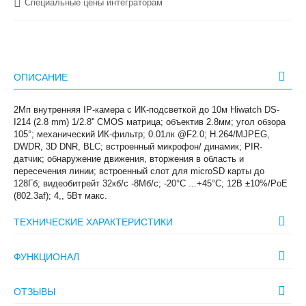
Специальные цены интеграторам
ОПИСАНИЕ
2Мп внутренняя IP-камера c ИК-подсветкой до 10м Hiwatch DS-
I214 (2.8 mm) 1/2.8'' CMOS матрица; объектив 2.8мм; угол обзора
105°; механический ИК-фильтр; 0.01лк @F2.0; H.264/MJPEG,
DWDR, 3D DNR, BLC; встроенный микрофон/ динамик; PIR-
датчик; обнаружение движения, вторжения в область и
пересечения линии; встроенный слот для microSD карты до
128Гб; видеобитрейт 32кб/с -8Мб/с; -20°C ...+45°C; 12В ±10%/PoE
(802.3af); 4,, 5Вт макс.
ТЕХНИЧЕСКИЕ ХАРАКТЕРИСТИКИ
ФУНКЦИОНАЛ
ОТЗЫВЫ