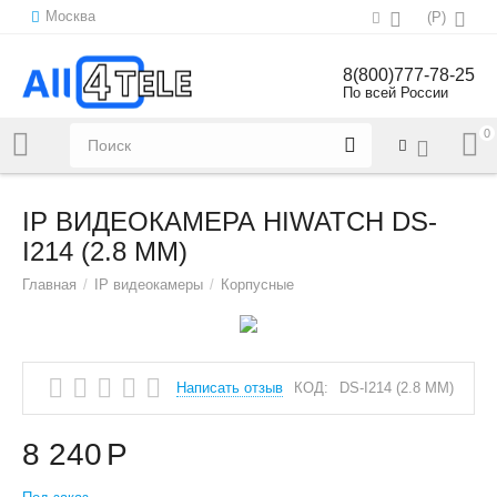
Москва
(
Р
)
8(800)777-78-25
По всей России
0
Напишите нам:
sales@all4tele.com
IP ВИДЕОКАМЕРА HIWATCH DS-
I214 (2.8 MM)
Главная
/
IP видеокамеры
/
Корпусные
Написать отзыв
КОД:
DS-I214 (2.8 MM)
8 240
Р