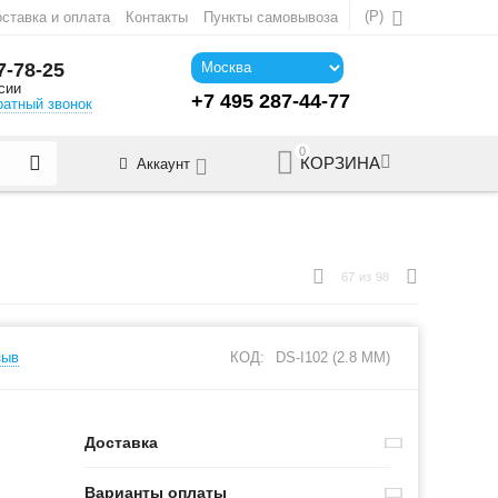
(
Р
)
ставка и оплата
Контакты
Пункты самовывоза
7-78-25
сии
+7 495 287-44-77
ратный звонок
0
КОРЗИНА
Аккаунт
67
из
98
зыв
КОД:
DS-I102 (2.8 MM)
Доставка
Варианты оплаты