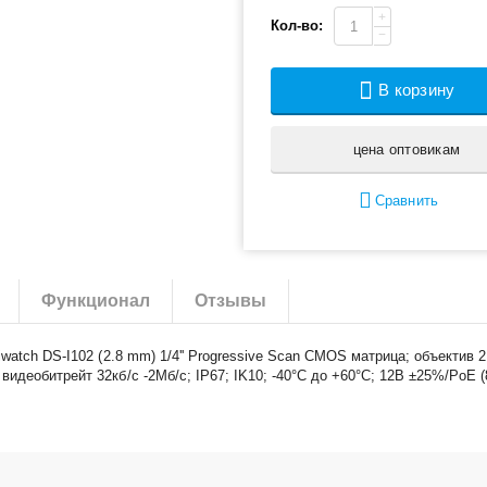
+
Кол-во:
−
В корзину
цена оптовикам
Сравнить
Функционал
Отзывы
watch DS-I102 (2.8 mm) 1/4'' Progressive Scan CMOS матрица; объектив 2
деобитрейт 32кб/с -2Мб/с; IP67; IK10; -40°C до +60°C; 12В ±25%/PoE (8