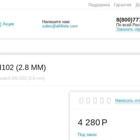
Поддержка
Гарантия
До
8(800)77
Напишите нам:
Акции
По всей Рос
sales@all4tele.com
Заказать об
02 (2.8 MM)
watch DS-I102 (2.8 mm)
Написать от
4 280
Р
Под заказ