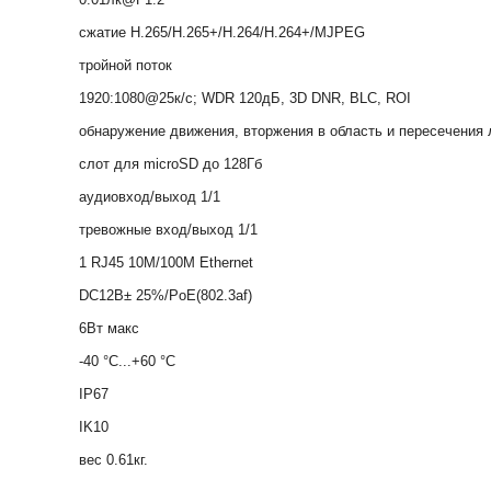
сжатие H.265/H.265+/H.264/H.264+/MJPEG
тройной поток
1920:1080@25к/с; WDR 120дБ, 3D DNR, BLC, ROI
обнаружение движения, вторжения в область и пересечения 
слот для microSD до 128Гб
аудиовход/выход 1/1
тревожные вход/выход 1/1
1 RJ45 10M/100M Ethernet
DC12В± 25%/PoE(802.3af)
6Вт макс
-40 °C...+60 °C
IP67
IK10
вес 0.61кг.