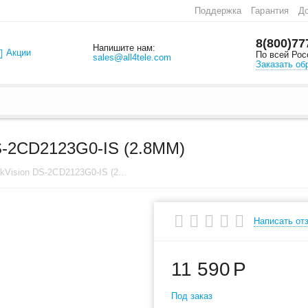
Поддержка
Гарантия
До
8(800)77
Напишите нам:
Акции
По всей Рос
sales@all4tele.com
Заказать об
-2CD2123G0-IS (2.8MM)
IP видеокамера HikVision DS-2CD2123G0-IS (2.8mm)
Написать от
11 590
Р
Под заказ