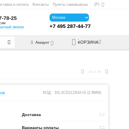
(
Р
)
ставка и оплата
Контакты
Пункты самовывоза
7-78-25
сии
+7 495 287-44-77
ратный звонок
0
КОРЗИНА
Аккаунт
19
из
98
зыв
КОД:
DS-2CD2123G0-IS (2.8MM)
Доставка
Варианты оплаты