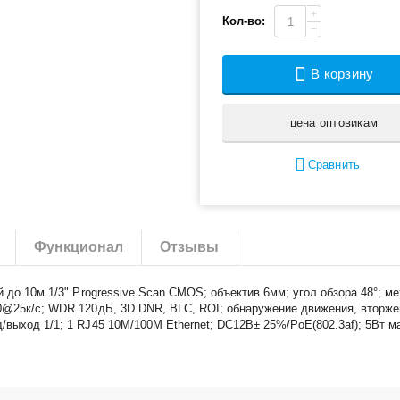
+
Кол-во:
−
В корзину
цена оптовикам
Сравнить
Функционал
Отзывы
й до 10м 1/3" Progressive Scan CMOS; объектив 6мм; угол обзора 48°; 
0@25к/с; WDR 120дБ, 3D DNR, BLC, ROI; обнаружение движения, вторжен
ход 1/1; 1 RJ45 10M/100M Ethernet; DC12В± 25%/PoE(802.3af); 5Вт макс; 