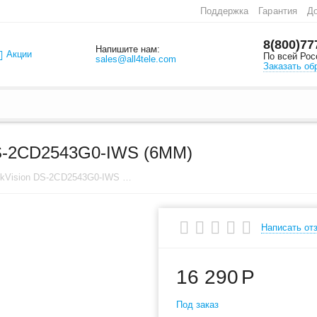
Поддержка
Гарантия
До
8(800)77
Напишите нам:
Акции
По всей Рос
sales@all4tele.com
Заказать об
-2CD2543G0-IWS (6MM)
IP видеокамера HikVision DS-2CD2543G0-IWS (6mm)
Написать от
16 290
Р
Под заказ