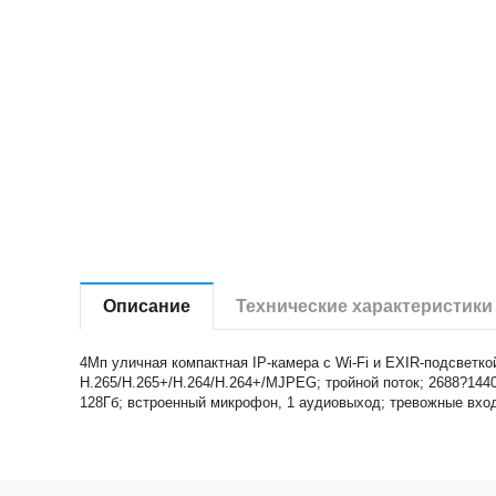
Описание
Технические характеристики
4Мп уличная компактная IP-камера с Wi-Fi и EXIR-подсветко
H.265/H.265+/H.264/H.264+/MJPEG; тройной поток; 2688?144
128Гб; встроенный микрофон, 1 аудиовыход; тревожные вход/вы