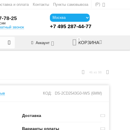
(
Р
)
ставка и оплата
Контакты
Пункты самовывоза
7-78-25
сии
+7 495 287-44-77
ратный звонок
0
КОРЗИНА
Аккаунт
46
из
98
зыв
КОД:
DS-2CD2543G0-IWS (6MM)
Доставка
Варианты оплаты