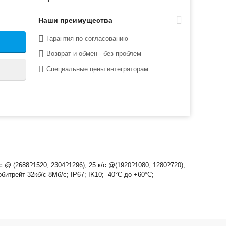
Наши преимущества
Гарантия по согласованию
Возврат и обмен - без проблем
Специальные цены интеграторам
с @ (2688?1520, 2304?1296), 25 к/с @(1920?1080, 1280?720),
трейт 32кб/с-8Мб/с; IP67; IK10; -40°C до +60°C;