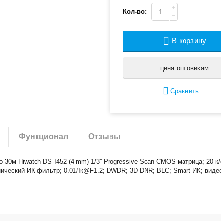
+
Кол-во:
−
В корзину
цена оптовикам
Сравнить
Функционал
Отзывы
30м Hiwatch DS-I452 (4 mm) 1/3'' Progressive Scan CMOS матрица; 20 к/
ический ИК-фильтр; 0.01Лк@F1.2; DWDR; 3D DNR; BLC; Smart ИК; видеоби