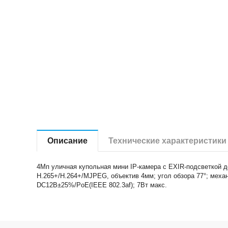
Описание
Технические характеристики
4Мп уличная купольная мини IP-камера с EXIR-подсветкой до 
H.265+/H.264+/MJPEG, объектив 4мм; угол обзора 77°; механ
DC12В±25%/PoE(IEEE 802.3af); 7Вт макс.