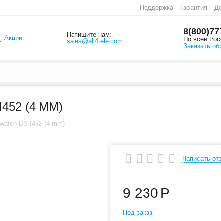
Поддержка
Гарантия
До
8(800)77
Напишите нам:
Акции
По всей Рос
sales@all4tele.com
Заказать об
452 (4 MM)
watch DS-I452 (4 mm)
Написать от
9 230
Р
Под заказ