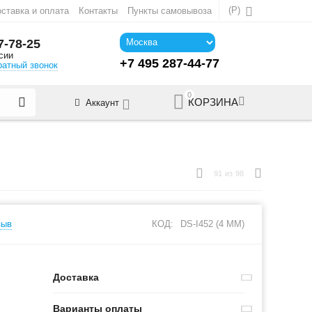
(
Р
)
ставка и оплата
Контакты
Пункты самовывоза
7-78-25
сии
+7 495 287-44-77
ратный звонок
0
КОРЗИНА
Аккаунт
91
из
98
зыв
КОД:
DS-I452 (4 MM)
Доставка
Варианты оплаты