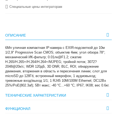
Специальные цены интеграторам
ОПИСАНИЕ
6Мп уличная компактная IP-камера с EXIR-подсветкой до 10м
1/2,9" Progressive Scan CMOS; объектив 4мм; угол обзора 78°;
механический ИК-фильтр; 0.01лк@F1.2; сжатие
H.265/H.265+/H.264/H.264+/MJPEG; тройной поток; 3072?
2048@20к/с; WDR 120дБ, 3D DNR, BLC, ROI; обнаружение
движения, вторжения в область и пересечения линии; слот для
microSD до 128Гб; встроенный микрофон, 1 аудиовыход;
тревожные вход/выход 1/1; 1 RJ45 10M/100M Ethernet; DC12В±
25%/PoE(802.3af); 5Вт макс; -40 °C...+60 °C; IP67; IK08; вес 0.6кг.
ТЕХНИЧЕСКИЕ ХАРАКТЕРИСТИКИ
ФУНКЦИОНАЛ