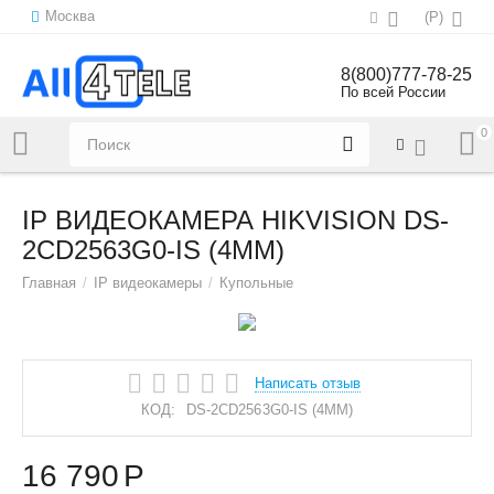
Москва
(
Р
)
8(800)777-78-25
По всей России
0
Напишите нам:
sales@all4tele.com
IP ВИДЕОКАМЕРА HIKVISION DS-
2CD2563G0-IS (4MM)
Главная
/
IP видеокамеры
/
Купольные
Написать отзыв
КОД:
DS-2CD2563G0-IS (4MM)
16 790
Р