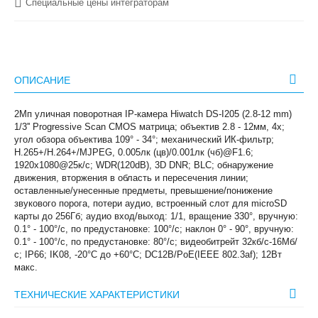
Специальные цены интеграторам
ОПИСАНИЕ
2Мп уличная поворотная IP-камера Hiwatch DS-I205 (2.8-12 mm)
1/3'' Progressive Scan CMOS матрица; объектив 2.8 - 12мм, 4x;
угол обзора объектива 109° - 34°; механический ИК-фильтр;
H.265+/H.264+/MJPEG, 0.005лк (цв)/0.001лк (чб)@F1.6;
1920х1080@25к/с; WDR(120dB), 3D DNR; BLC; обнаружение
движения, вторжения в область и пересечения линии;
оставленные/унесенные предметы, превышение/понижение
звукового порога, потери аудио, встроенный слот для microSD
карты до 256Гб; аудио вход/выход: 1/1, вращение 330°, вручную:
0.1° - 100°/с, по предустановке: 100°/с; наклон 0° - 90°, вручную:
0.1° - 100°/с, по предустановке: 80°/с; видеобитрейт 32кб/с-16Мб/
с; IP66; IK08, -20°C до +60°C; DC12В/PoE(IEEE 802.3af); 12Вт
макс.
ТЕХНИЧЕСКИЕ ХАРАКТЕРИСТИКИ