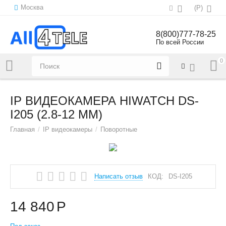
Москва
(
Р
)
8(800)777-78-25
По всей России
0
Напишите нам:
sales@all4tele.com
IP ВИДЕОКАМЕРА HIWATCH DS-
I205 (2.8-12 MM)
Главная
/
IP видеокамеры
/
Поворотные
Написать отзыв
КОД:
DS-I205
14 840
Р