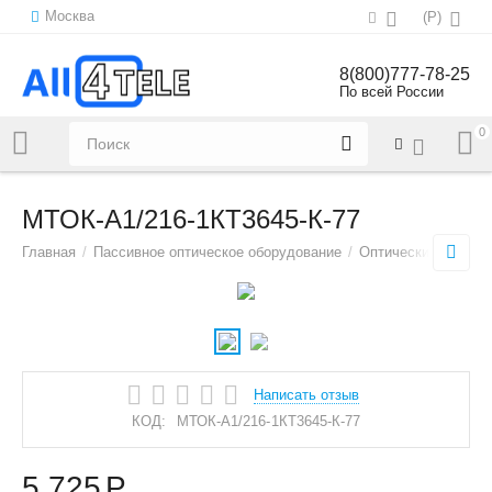
Москва
(
Р
)
8(800)777-78-25
По всей России
0
Напишите нам:
sales@all4tele.com
МТОК-А1/216-1КТ3645-К-77
Главная
/
Пассивное оптическое оборудование
/
Оптические муфты
Написать отзыв
КОД:
МТОК-А1/216-1КТ3645-К-77
5 725
Р