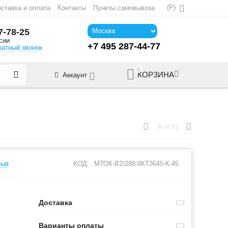
(
Р
)
ставка и оплата
Контакты
Пункты самовывоза
7-78-25
сии
+7 495 287-44-77
ратный звонок
0
КОРЗИНА
Аккаунт
36
из
61
зыв
КОД:
МТОК-В2/288-8КТ3645-К-45
Доставка
Варианты оплаты