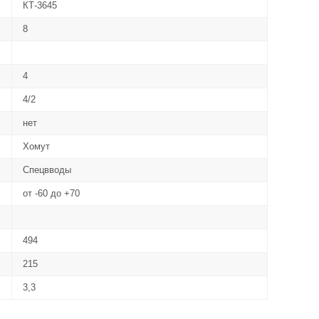
КТ-3645
8
4
4/2
нет
Хомут
Спецвводы
от -60 до +70
494
215
3,3