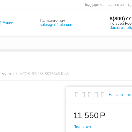
Поддержка
Гарантия
До
8(800)77
Напишите нам:
Акции
По всей Рос
sales@all4tele.com
Заказать об
е муфты
/
МТОК-В2/288-8КТ3645-К-45
Написать от
11 550
Р
Под заказ