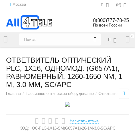
Москва
(
Р
)
8(800)777-78-25
По всей России
0
Напишите нам:
sales@all4tele.com
ОТВЕТВИТЕЛЬ ОПТИЧЕСКИЙ
PLC, 1Х16, ОДНОМОД. (G657A1),
РАВНОМЕРНЫЙ, 1260-1650 NM, 1
M, 3.0 MM, SC/APC
Главная
/
Пассивное оптическое оборудование
/
Ответвители (сплит
Написать отзыв
КОД:
OC-PLC-1X16-SM(G657A1)-26-1M-3.0-SC/APC