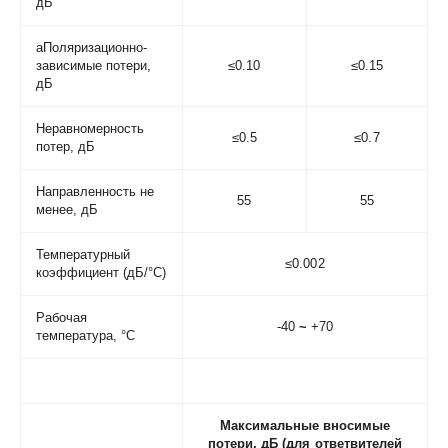
дБ
аПоляризационно-
зависимые потери,
≤0.10
≤0.15
дБ
Неравномерность
≤0.5
≤0.7
потер, дБ
Направленность не
55
55
менее, дБ
Температурный
≤0.002
коэффициент (дБ/°С)
Рабочая
-40
~
+70
температура, °С
Максимальные вносимые
потери, дБ (для ответвителей