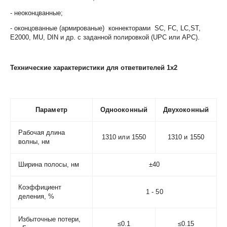
- неоконцванные;
- оконцованные (армированые) коннекторами SC, FC, LC,ST,
Е2000, MU, DIN и др. с заданной полировкой (UPC или АРС).
Технические характеристики для ответвителей 1х2
Параметр
Однооконный
Двухоконный
Рабочая длина
1310 или 1550
1310 и 1550
волны, нм
Ширина полосы, нм
±40
Коэффициент
1 - 50
деления, %
Избыточные потери,
≤0.1
≤0.15