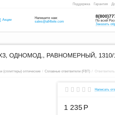
Поддержка
Гарантия
До
8(800)77
Напишите нам:
Акции
По всей Рос
sales@all4tele.com
Заказать об
, ОДНОМОД., РАВНОМЕРНЫЙ, 1310/15
и (сплиттеры) оптические
/
Сплавные ответвители (FBT)
/
Написать от
1 235
Р