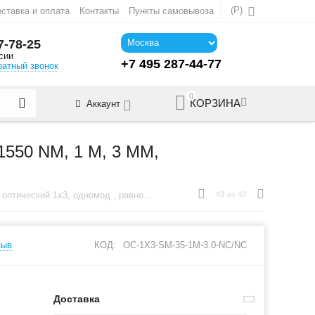
(
Р
)
ставка и оплата
Контакты
Пункты самовывоза
7-78-25
сии
+7 495 287-44-77
ратный звонок
0
КОРЗИНА
Аккаунт
50 NM, 1 M, 3 MM,
Ответвитель оптический 1х3, одномод., равномерный, 1310/1550 nm, 1 m, 3 mm, неоконцованный
43
из
48
зыв
КОД:
OC-1X3-SM-35-1M-3.0-NC/NC
Доставка