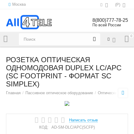
Москва
(
Р
)
8(800)777-78-25
По всей России
0
Напишите нам:
sales@all4tele.com
РОЗЕТКА ОПТИЧЕСКАЯ
ОДНОМОДОВАЯ DUPLEX LC/APC
(SC FOOTPRINT - ФОРМАТ SC
SIMPLEX)
Главная
/
Пассивное оптическое оборудование
/
Оптические компон
Написать отзыв
КОД:
AD-SM-DLC/APC(SCFP)