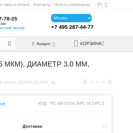
(
Р
)
ставка и оплата
Контакты
Пункты самовывоза
7-78-25
сии
+7 495 287-44-77
ратный звонок
0
КОРЗИНА
Аккаунт
 МКМ), ДИАМЕТР 3.0 ММ,
Шнур оптический simplex SC/APC-SC/UPC, одномодовый (9/125 мкм), диаметр 3.0 мм, длина 1 м
22
из
24
зыв
КОД:
PC-SM-3.0-SC/APC-SC/UPC-1
Доставка