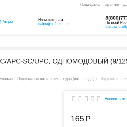
Поддержка
Гарантия
До
8(800)77
Напишите нам:
Акции
По всей Рос
sales@all4tele.com
Заказать об
/APC-SC/UPC, ОДНОМОДОВЫЙ (9/125
ические
/
Переходные оптические шнуры (патч-корды)
/
Написать от
165
Р