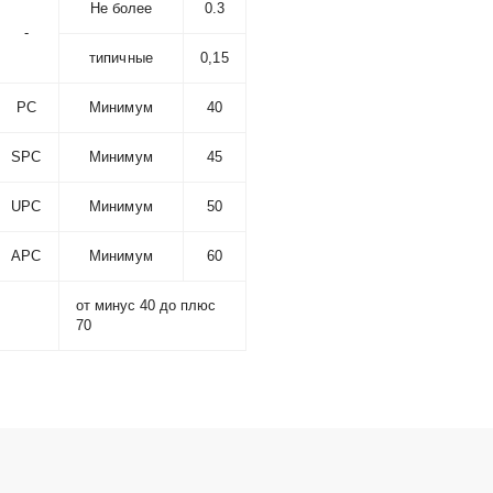
Не более
0.3
-
типичные
0,15
РС
Минимум
40
SPC
Минимум
45
UPC
Минимум
50
APC
Минимум
60
от минус 40 до плюс
70