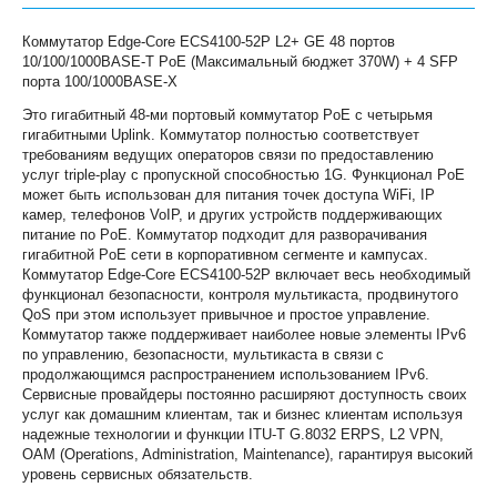
Коммутатор Edge-Core ECS4100-52P L2+ GE 48 портов
10/100/1000BASE-T PoE (Максимальный бюджет 370W) + 4 SFP
порта 100/1000BASE-X
Это гигабитный 48-ми портовый коммутатор PoE с четырьмя
гигабитными Uplink. Коммутатор полностью соответствует
требованиям ведущих операторов связи по предоставлению
услуг triple-play с пропускной способностью 1G. Функционал PoE
может быть использован для питания точек доступа WiFi, IP
камер, телефонов VoIP, и других устройств поддерживающих
питание по PoE. Коммутатор подходит для разворачивания
гигабитной PoE сети в корпоративном сегменте и кампусах.
Коммутатор Edge-Core ECS4100-52P включает весь необходимый
функционал безопасности, контроля мультикаста, продвинутого
QoS при этом использует привычное и простое управление.
Коммутатор также поддерживает наиболее новые элементы IPv6
по управлению, безопасности, мультикаста в связи с
продолжающимся распространением использованием IPv6.
Сервисные провайдеры постоянно расширяют доступность своих
услуг как домашним клиентам, так и бизнес клиентам используя
надежные технологии и функции ITU-T G.8032 ERPS, L2 VPN,
OAM (Operations, Administration, Maintenance), гарантируя высокий
уровень сервисных обязательств.