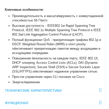
Ключевые особенности:
Производительность и масштабируемость с коммутационной
способностью 56 Гбит/с
Высокая доступность - IEEE802.1w Rapid Spanning Tree
Protocol, IEEE 802.1s Multiple Spanning Tree Protocol и IEEE
802.3ad Link Aggregation Control Protocol (LACP).
Полный функционал QoS - приоритизация трафика 802.1p и
DSCP, Weighted Round Robin (WRR) и strict priority
обеспечивают приоритизацию пакетов между входящими и
исходящими очередями.
Повышенная безопасность на каждом порту, IEEE 802.1X,
DHCP snooping, Access Control Lists (ACLs), DAI (Dynamic
ARP Inspection), Secure Shell (SSH) и Secure Sockets Layer
(SSL/HTTPS) обеспечивают надежное управление сетью.
Простое управление через CLI похожее на Cisco
Энергосбережение
ТЕХНИЧЕСКИЕ ХАРАКТЕРИСТИКИ
ФУНКЦИОНАЛ