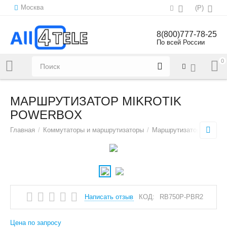
Москва
(
Р
)
8(800)777-78-25
По всей России
0
Напишите нам:
sales@all4tele.com
МАРШРУТИЗАТОР MIKROTIK
POWERBOX
Главная
/
Коммутаторы и маршрутизаторы
/
Маршрутизаторы
/
Марш
Написать отзыв
КОД:
RB750P-PBR2
Цена по запросу