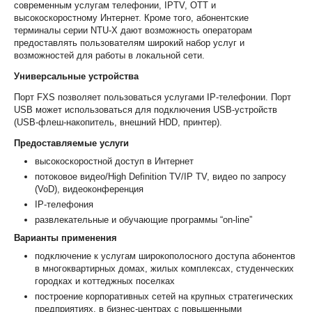
современным услугам телефонии, IPTV, OTT и
высокоскоростному Интернет. Кроме того, абонентские
терминалы серии NTU-X дают возможность операторам
предоставлять пользователям широкий набор услуг и
возможностей для работы в локальной сети.
Универсальные устройства
Порт FXS позволяет пользоваться услугами IP-телефонии. Порт
USB может использоваться для подключения USB-устройств
(USB-флеш-накопитель, внешний HDD, принтер).
Предоставляемые услуги
высокоскоростной доступ в Интернет
потоковое видео/High Definition TV/IP TV, видео по запросу
(VoD), видеоконференция
IP-телефония
развлекательные и обучающие программы “on-line”
Варианты применения
подключение к услугам широкополосного доступа абонентов
в многоквартирных домах, жилых комплексах, студенческих
городках и коттеджных поселках
построение корпоративных сетей на крупных стратегических
предприятиях, в бизнес-центрах с повышенными