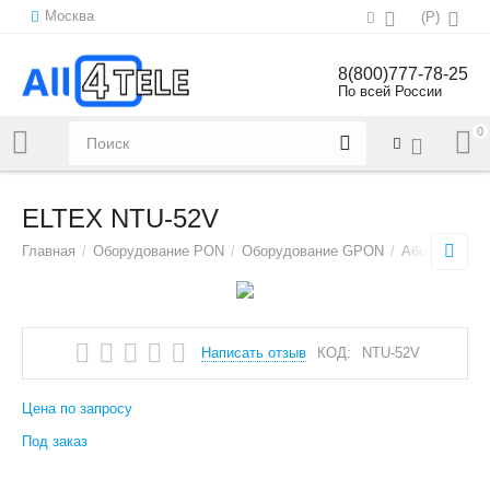
Москва
(
Р
)
8(800)777-78-25
По всей России
0
Напишите нам:
sales@all4tele.com
ELTEX NTU-52V
Главная
/
Оборудование PON
/
Оборудование GPON
/
Абонентски
Написать отзыв
КОД:
NTU-52V
Цена по запросу
Под заказ