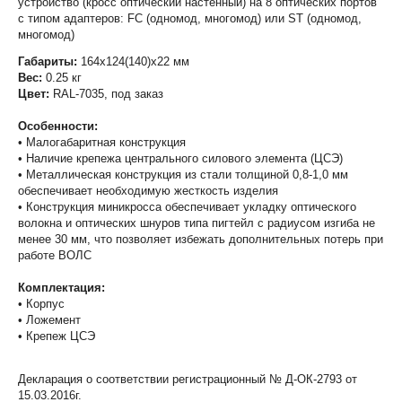
устройство (кросс оптический настенный) на 8 оптических портов
с типом адаптеров: FC (одномод, многомод) или ST (одномод,
многомод)
Габариты:
164х124(140)х22 мм
Вес:
0.25 кг
Цвет:
RAL-7035, под заказ
Особенности:
• Малогабаритная конструкция
• Наличие крепежа центрального силового элемента (ЦСЭ)
• Металлическая конструкция из стали толщиной 0,8-1,0 мм
обеспечивает необходимую жесткость изделия
• Конструкция миникросса обеспечивает укладку оптического
волокна и оптических шнуров типа пигтейл с радиусом изгиба не
менее 30 мм, что позволяет избежать дополнительных потерь при
работе ВОЛС
Комплектация:
• Корпус
• Ложемент
• Крепеж ЦСЭ
Декларация о соответствии регистрационный № Д-ОК-2793 от
15.03.2016г.