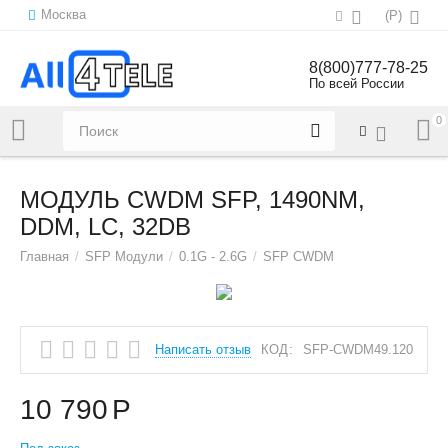
Москва
(
Р
)
8(800)777-78-25
По всей России
0
Напишите нам:
sales@all4tele.com
МОДУЛЬ CWDM SFP, 1490NM,
DDM, LC, 32DB
Главная
/
SFP Модули
/
0.1G - 2.6G
/
SFP CWDM
Написать отзыв
КОД:
SFP-CWDM49.120
10 790
Р